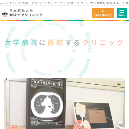
クです。呼吸のことならどんなことでもご相談ください。
大学病院に直結する、日本医
日本医科大学
呼吸
誇る
03-5276-2325
呼吸器専門医
どんなこと
ご相談
診療
227名
(69.6％の回答率)
大学病院
に
直結
する
クリニック