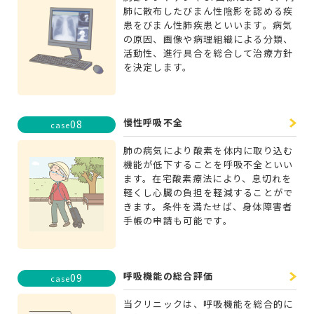
肺に散布したびまん性陰影を認める疾
患をびまん性肺疾患といいます。病気
の原因、画像や病理組織による分類、
活動性、進行具合を総合して治療方針
を決定します。
慢性呼吸不全
08
case
肺の病気により酸素を体内に取り込む
機能が低下することを呼吸不全といい
ます。在宅酸素療法により、息切れを
軽くし心臓の負担を軽減することがで
きます。条件を満たせば、身体障害者
手帳の申請も可能です。
呼吸機能の総合評価
09
case
当クリニックは、呼吸機能を総合的に