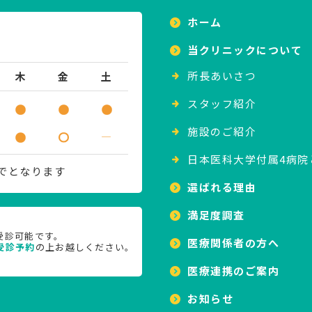
ホーム
当クリニックについて
所⻑あいさつ
木
金
土
スタッフ紹介
施設のご紹介
―
日本医科大学付属4病院
までとなります
選ばれる理由
満足度調査
受診可能です。
医療関係者の方へ
受診予約
の上お越しください。
医療連携のご案内
お知らせ