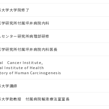
科大学大学院修了
医学研究所付属坪井病院内科
んセンター研究所病理部研修
医学研究所付属坪井病院内科医長
al Cancer Institute,
l Institute of Health
tory of Human Carcinogenesis
科大学講師
科大学助教授 付属病院輸液療法室室長