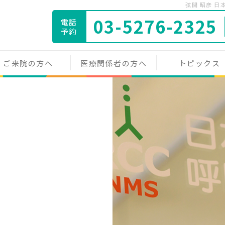
弦間 昭彦 
03-5276-2325
電話
予約
ご来院の方へ
医療関係者の方へ
トピックス