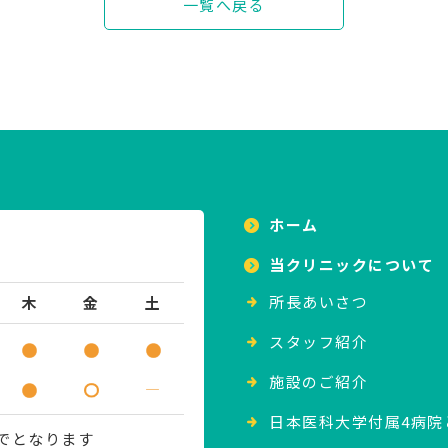
一覧へ戻る
ホーム
当クリニックについて
所⻑あいさつ
木
金
土
スタッフ紹介
施設のご紹介
―
日本医科大学付属4病院
までとなります