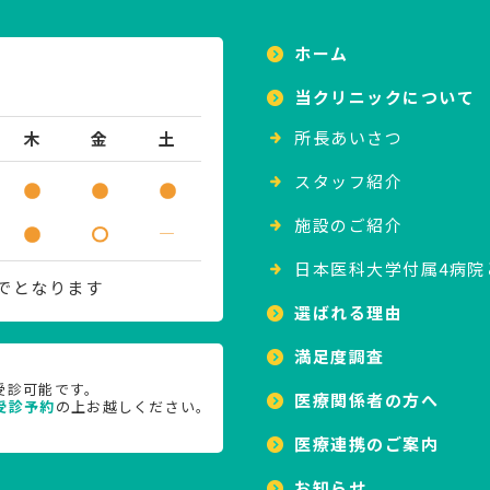
ホーム
当クリニックについて
所⻑あいさつ
木
金
土
スタッフ紹介
施設のご紹介
―
日本医科大学付属4病院
までとなります
選ばれる理由
満足度調査
受診可能です。
医療関係者の方へ
受診予約
の上お越しください。
医療連携のご案内
お知らせ