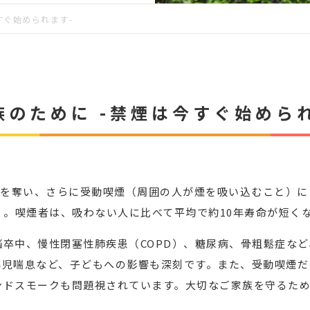
すぐ始められます-
のために -禁煙は今すぐ始めら
命を奪い、さらに受動喫煙（周囲の人が煙を吸い込むこと）に
25）。喫煙者は、吸わない人に比べて平均で約10年寿命が短く
卒中、慢性閉塞性肺疾患（COPD）、糖尿病、骨粗鬆症な
小児喘息など、子どもへの影響も深刻です。また、受動喫煙だ
ンドスモークも問題視されています。大切なご家族を守るため